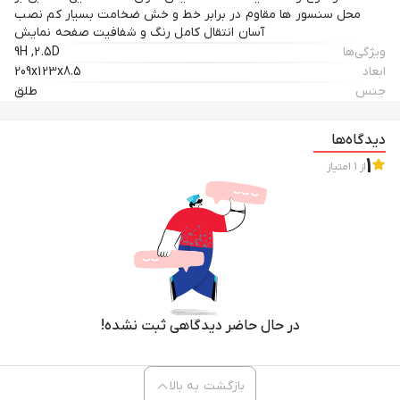
محل سنسور ها مقاوم در برابر خط و خش ضخامت بسیار کم نصب
آسان انتقال کامل رنگ و شفافیت صفحه نمایش
ویژگی‌ها
9H ,2.5D
ابعاد
209x123x8.5
جنس
طلق
دیدگاه‌ها
1
از
1
امتیاز
در حال حاضر دیدگاهی ثبت نشده!
بازگشت به بالا