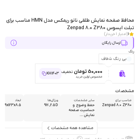
محافظ صفحه نمایش طلقی نانو ریمکس مدل HMN مناسب برای
تبلت ایسوس Zenpad 8.0 Z380
1
(امتیاز
1
خریدار)
ارسال رایگان
رنگ
بی رنگ شفاف
50,000 تومان
تخفیف
KH1403
مخصوص اولین خرید
مشخصات
مناسب برای
سایر مشخصات
ویژگی‌ها
ابعاد
Zenpad 8.0 Z380
حفظ وضوح و
9H ,2.5D
209x123x8.5
حساسیت صفحه
نمایش ...
مشاهده همه مشخصات