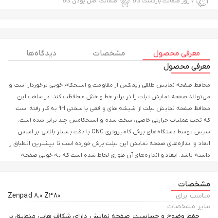
۷ روز ضمانت بازگشت کالا
ضمانت اصل بودن کالا
معرفی محصول
مشخصات
دیدگاه ها
معرفی محصول
محافظ صفحه نمایش طلقی ریمکس از مقاومت و استحکام خوبی برخوردار است و
می‌تواند صفحه‌ نمایش تبلت را در برابر خط و خش محافظت کند. در ساخت این
محافظ صفحه نمایش تبلت از شیشه های واقعی با سختی 9H به کار رفته است
که تحت عملیات حرارتی خاصی، سخت شده و استحکامش چند برابر شده است.
سپس توسط دستگاه‌های برش کامپیوتری CNC با دقت بسیار بالایی بر اساس
ابعاد و اندازه‌های صفحه ‌نمایش این تبلت برش خورده است تا بیشترین انطباق را
داشته باشد. ابعاد و اندازه‌های آن طوری لحاظ شده است که به‌ خوبی صفحه‌
نمایش را می‌پوشاند. همچنین لبه‌ها به ‌صورت منحنی طراحی ‌شده‌اند تا در هنگام
نصب و استفاده، تیزی آن‌ها به دست کاربر آسیبی نرساند یا در اثر تماس از روی
مشخصات
صفحه‌ نمایش بلند نشود. این لایه در هنگام برخوردها، انرژی ضربه را به خود
مناسب برای
Zenpad 8.0 Z380
می‌گیرد و مانع از انتقال آن به صفحه‌ نمایش تبلت می‌شود.
سایر مشخصات
حفظ وضوح و حساسیت صفحه نمایش دارای شکاف هایی منطبق بر