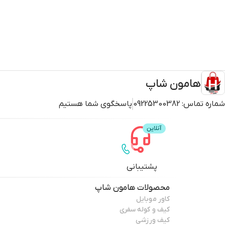
هامون شاپ
شماره تماس:
09225300382
پاسخگوی شما هستیم
پشتیبانی
محصولات
هامون شاپ
کاور موبایل
کیف و کوله سفری
کیف ورزشی