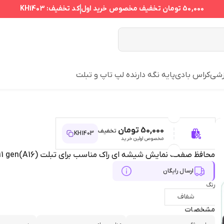
50,000 تومان
تخفیف مخصوص خرید اول
کد تخفیف:
KH1403
زشی
کراس بادی
پایه نگه دارنده لپ تاپ و تبلت
50,000 تومان
تخفیف
KH1403
مخصوص اولین خرید
محافظ صفحه نمایش شیشه ای راک مناسب برای تبلت Ipad 11 gen(A16)
ارسال رایگان
رنگ
شفاف
مشخصات