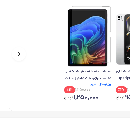
شیشه ای
محافظ صفحه نمایش شیشه ای
مناسب برای تبلت مایکروسافت
ارسال امروز
Surface Pro 12
%
14
1,450,000
%
30
1
1,250,000
9
تومان
تومان