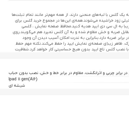
یک گلس با لبه‌های منحنی دارند. از همه مهم‌تر مانند تمام تبلت‌ها
،خیلی زود خراشیده می‌شوند.همه‌ی این‌ها در مجموع خرید گلس برای
 زیبا به ال سی دی ایپد هدیه کنید.محافظ صفحه نمایش ، گلسی
مقابل ضربه و خش مقاوم شده و به آن گلس تمپرد هم می‌گویند.روی
یک لایه‌ی محافظتی با سختی بالا نصب شده است.این لایه مقاومت فوق‌العاده‌ای در برابر اجسام نوک تیز دارد.محافظ صفحه نمایش مقاومت 6X در برابر ضربه دارد.بنابراین به ندرت امکان آسیب دیدن آن وجود
ی آن می‌شود.ضخامت گلس تمپرد کم‌تر از 0.3 میلی‌متر است.این گلس بسیار نازک، ظاهر زیبای صفحه‌ی نمایش ایپد را حفظ می‌کند.نکته مهم حفظ
با نصب گلس تاچ ایپد بدون هیچ حساسیتی کار خواهد کرد.شفافیت
یش را بدون هیچ تغییری در کیفیت آن منتقل می‌کند. وضوح بالای تصویر و کیفیت HD کمک می‌کند تا دید بهینه و طبیعی از صفحه‌ی داشته باشید.محافظ صفحه
گوشه‌های گلس دارای لبه‌های 2.5D است.این لبه‌ها زیبایی ال سی دی ایپد را حفظ می‌کنند. به علاوه کار با تاچ آیپد در لبه‌ها راحت‌تر
Ipad 11 gen(A16)
شیشه ای