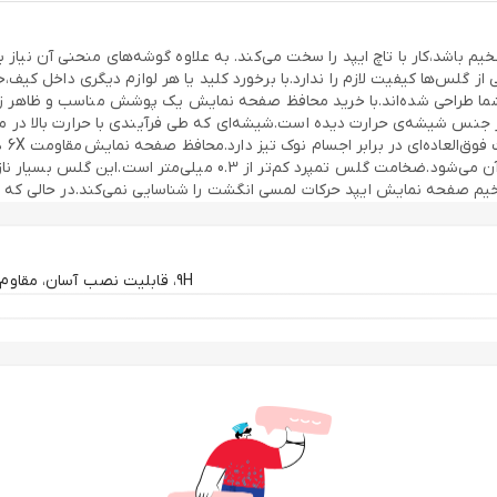
اشد،کار با تاچ ایپد را سخت می‌کند. به علاوه گوشه‌های منحنی آن نیاز به 
 گلس‌ها کیفیت لازم را ندارد.با برخورد کلید یا هر لوازم دیگری داخل کیف
یپد شما طراحی شده‌اند.با خرید محافظ صفحه نمایش یک پوشش مناسب و ظاهر
ز جنس شیشه‌ی حرارت دیده است.شیشه‌ای که طی فرآیندی با حرارت بالا در 
گلس 
دارد.همچنین مانع انتقال اثرات ضربه به ال سی دی ایپد یا اجزای داخل
یم صفحه نمایش ایپد حرکات لمسی انگشت را شناسایی نمی‌کند.در حالی که 
گلس 99.9٪ است. در نتیجه تصویر صفحه نما
نمایش طراحی و برش دقیقی دارد. متناسب با ابعاد ال سی دی برش خورده است.
9H، قابلیت نصب آسان، مقاوم در برابر چربی و اثرانگشت، مقاوم در برابر خط و خش، نصب بدون حباب