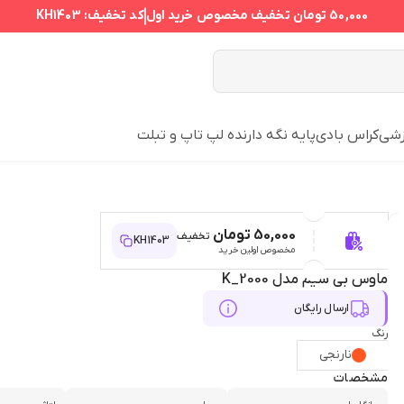
50,000 تومان
تخفیف مخصوص خرید اول
کد تخفیف:
KH1403
زشی
کراس بادی
پایه نگه دارنده لپ تاپ و تبلت
50,000 تومان
تخفیف
KH1403
مخصوص اولین خرید
ماوس بی سیم مدل K_2000
ارسال رایگان
رنگ
نارنجی
مشخصات