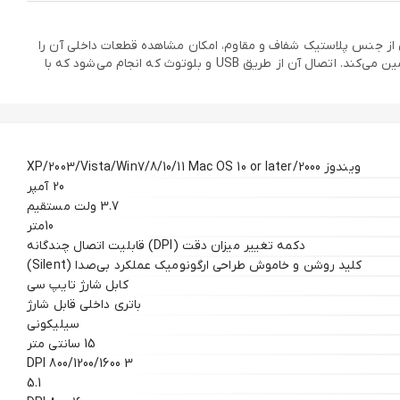
ی از جنس پلاستیک شفاف و مقاوم، امکان مشاهده قطعات داخلی آن را
فراهم کرده و ترکیبی از تکنولوژی و زیبایی را به نمایش می‌گذارد. این محصول مجهز به حسگر اپتیکال با دقت بالا است که حرکت روان و دقیق را تضمین می‌کند. اتصال آن از طریق USB و بلوتوث که انجام می‌شود که با
ویندوز 2000/XP/2003/Vista/Win7/8/10/11 Mac OS 10 or later
20 آمپر
3.7 ولت مستقیم
10متر
دکمه تغییر میزان دقت (DPI) قابلیت اتصال چندگانه
کلید روشن و خاموش طراحی ارگونومیک عملکرد بی‌صدا (Silent)
کابل شارژ تایپ سی
باتری داخلی قابل شارژ
سیلیکونی
15 سانتی متر
3 800/1200/1600 DPI
5.1