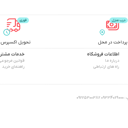
پرداخت در محل
تحویل اکسپرس
اطلاعات فروشگاه
خدمات مشتری
درباره ما
قوانین مرجوعی
راه های ارتباطی
راهنمای خرید
هامون استور شماره های پشتیبانی : 02191620552 09225300382 شماره واتساپ : 09334029000 09225300382