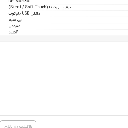
800-1600 DPI
نرم یا بی‌صدا (Silent / Soft Touch)
دانگل USB بلوتوث
بی سیم
عمومی
4کلید
بازگشت به بالا