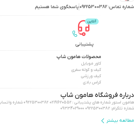
شماره تماس:
09225300382
پاسخگوی شما هستیم
پشتیبانی
محصولات
هامون شاپ
کاور موبایل
کیف و کوله سفری
کیف ورزشی
کراس بادی
درباره فروشگاه
هامون شاپ
شماره تلگرام: 09225300382 09334029000
مطالعه بیشتر