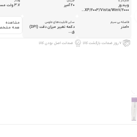
سازگار با
جریان
ولتاژ
ویندوز
20 آمپر
3.7 ولت مستقیم
2000/XP/2003/Vista/Win7...
فاصله بی سیم
سایر قابلیت‌های ماوس
مشاهده
10متر
دکمه تغییر میزان دقت (DPI)
همه مشخص
ق...
۷ روز ضمانت بازگشت کالا
ضمانت اصل بودن کالا