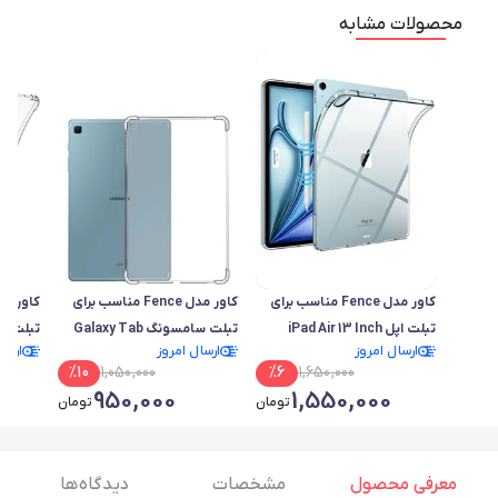
محصولات مشابه
کاور مدل Fence مناسب برای
کاور مدل Fence مناسب برای
تبلت اپل iPad Air 13 Inch
تبلت سامسونگ Galaxy Tab
ارسال امروز
ارسال امروز
ارسا
2024
S6 Lite / P619 2022/10.4 Inch
2024
%
10
1,050,000
%
6
1,650,000
950,000
1,550,000
تومان
تومان
معرفی محصول
مشخصات
دیدگاه ها