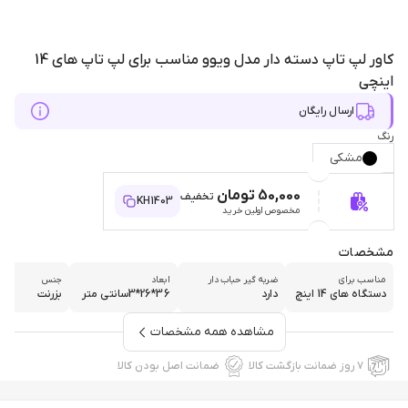
کاور لپ تاپ دسته دار مدل ویوو مناسب برای لپ تاپ های 14
اینچی
ارسال رایگان
رنگ
مشکی
50,000 تومان
تخفیف
KH1403
مخصوص اولین خرید
مشخصات
مناسب برای
ضربه گیر حباب دار
ابعاد
جنس
دستگاه های 14 اینچ
دارد
36*26*3سانتی متر
بزرنت
مشاهده همه مشخصات
۷ روز ضمانت بازگشت کالا
ضمانت اصل بودن کالا