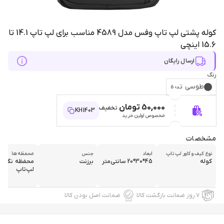
کوله پشتی لپ تاپ وفس مدل 4589 مناسب برای لپ تاپ 14.1 تا
15.6 اینچی
ارسال رایگان
رنگ
طوسی تیره
50,000 تومان
تخفیف
KH1403
مخصوص اولین خرید
مشخصات
نوع کیف و کاور لپ تاپ
ابعاد
جنس
محفظه‌ها
کوله
45*30*20 سانتی‌متر
برزنت
محفظه نگهدا
لپ‌تاپ
۷ روز ضمانت بازگشت کالا
ضمانت اصل بودن کالا